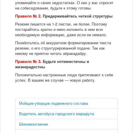
упоминайте о своих недостатках. О них у вас спросят
на собеседовании, будьте к этому готовы.
Мы в СМИ
Правило № 2.
Придерживайтесь четкой структуры
Резюме пишется на 1-2 листах, не более. Поэтому
Контакты
постарайтесь кратко и емко изложить в нем всю
необходимую информацию, даже если ее немало.
Позаботьтесь об аккуратном форматировании текста
резюме, о его структурированной подаче. Так как
никому не приятно читать абракадабру.
Правило № 3.
Будьте оптимистичны и
жизнерадостны
Положительно настроенные люди притягивают к себе
успех. В вашем же случае — новую работу.
Мойщик-уборщик подвижного состава
Водитель автобуса городского маршрута
Шиномонтажник