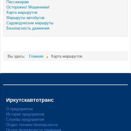
Пассажирам
Осторожно! Мошенники!
Мы в СМИ
Карта маршрутов
Маршруты автобусов
Садоводческие маршруты
Контакты
Безопасность движения
Вы здесь:
Главная
Карта маршрутов
Иркутскавтотранс
О предприятии
История предприятия
Службы предприятия
Отдел техники безопасности
Отдел безопасности движения