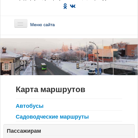
Меню сайта
Главная
О предприятии
Маршруты
Карта маршрутов
Вакансии
Сотрудникам
Автобусы
Садоводческие маршруты
Новости
Пассажирам
Документы