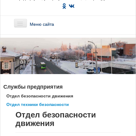
Меню сайта
Главная
О предприятии
Маршруты
Службы предприятия
Вакансии
Отдел безопасности движения
Сотрудникам
Отдел техники безопасности
Отдел безопасности
Новости
движения
Документы