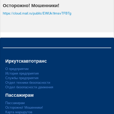
Осторожно! Мошенники!
https://cloud.mail.ru/public/EWUk/9msvTFBTg
Иркутскавтотранс
О предприятии
История предприятия
Службы предприятия
Отдел техники безопасности
Отдел безопасности движения
Пассажирам
Пассажирам
Осторожно! Мошенники!
Карта маршрутов