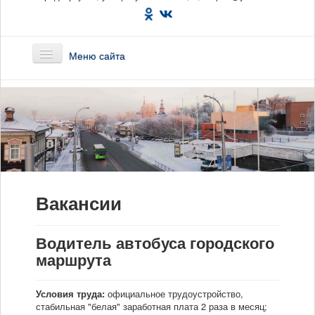
Меню сайта
Главная
О предприятии
Маршруты
Вакансии
Вакансии
Сотрудникам
Водитель автобуса городского
маршрута
Новости
Условия труда:
официальное трудоустройство,
Документы
стабильная "белая" заработная плата 2 раза в месяц;