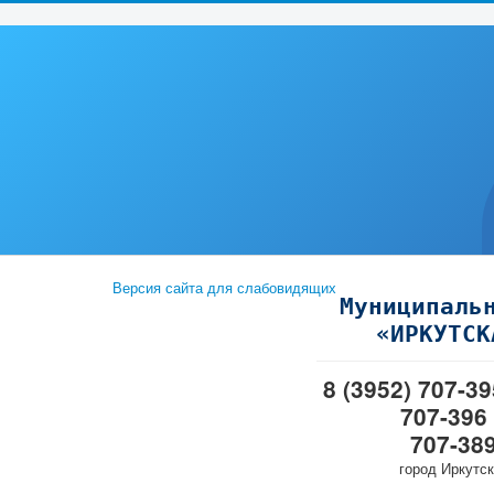
Версия сайта для слабовидящих
Муниципаль
«ИРКУТСК
8 (3952) 707-3
707-396
707-38
город Иркутск