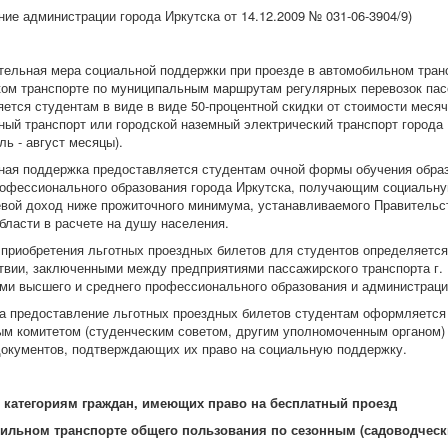
ие администрации города Иркутска от 14.12.2009 № 031-06-3904/9)
ьная мера социальной поддержки при проезде в автомобильном транс
ком транспорте по муниципальным маршрутам регулярных перевозок пас
ется студентам в виде в виде 50-процентной скидки от стоимости месяч
ый транспорт или городской наземный электрический транспорт города
ль - август месяцы).
 поддержка предоставляется студентам очной формы обучения образ
рофессионального образования города Иркутска, получающим социальну
вой доход ниже прожиточного минимума, устанавливаемого Правительст
бласти в расчете на душу населения.
иобретения льготных проездных билетов для студентов определяется
твии, заключенными между предприятиями пассажирского транспорта г.
ми высшего и среднего профессионального образования и администрацие
предоставление льготных проездных билетов студентам оформляется
м комитетом (студенческим советом, другим уполномоченным органом) 
документов, подтверждающих их право на социальную поддержку.
 категориям граждан, имеющих право на бесплатный проезд
бильном транспорте общего пользования по сезонным (садоводчес