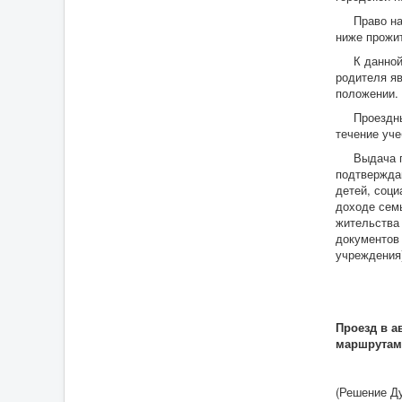
Право на п
ниже прожи
К данной к
родителя яв
положении.
Проездные 
течение уче
Выдача про
подтвержда
детей, соц
доходе сем
жительства
документов
учреждения
Проезд в а
маршрутам 
(Решение Ду