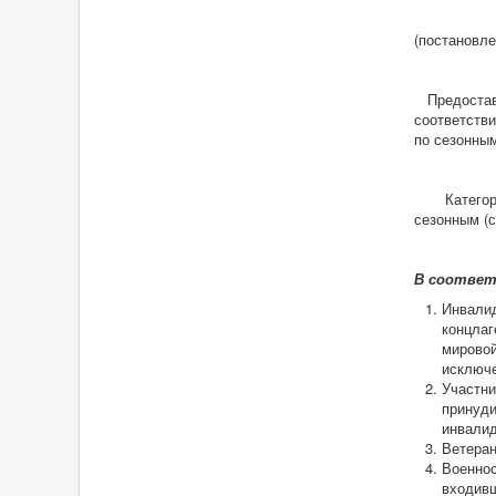
(постановле
Предоставл
соответств
по сезонным
Категории 
сезонным (
В соответ
Инвалид
концлаг
мировой
исключе
Участни
принуди
инвали
Ветеран
Военнос
входивш