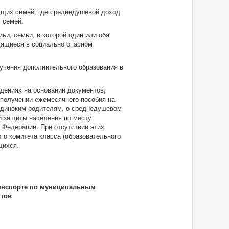
щих семей, где среднедушевой доход
 семей.
и, семьи, в которой один или оба
одящиеся в социально опасном
чения дополнительного образования в
ениях на основании документов,
получении ежемесячного пособия на
 одиноким родителям, о среднедушевом
й защиты населения по месту
 Федерации. При отсутствии этих
о комитета класса (образовательного
щихся.
ранспорте по муниципальным
нтов