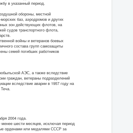
жбу в указанный период.
воздушной обороны, местной
морских баз, аэродромов и других
нных зон действующих флотов, на
жей судов транспортного флота,
арств.
твенной войны и ветеранов боевых
личного состава групп самозащиты
лены семей погибших работников
нобыльской АЭС, а также вследствие
ории граждан, ветераны подразделений
иации вследствие аварии в 1957 году на
 Теча.
бря 2004 года.
не менее шести месяцев, исключая период
ные орденами или медалями СССР за