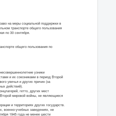
аво на меры социальной поддержки в
ильном транспорте общего пользования
ая по 30 сентября.
нспорте общего пользования по
несовершеннолетние узники
стами и их союзниками в период Второй
ого увечья и других причин (за
ных действий).
нцлагерей, гетто, других мест
 Второй мировой войны, не являющиеся
рации и территориях других государств.
, военно-учебных заведениях, не
тября 1945 года не менее шести