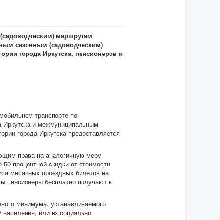
 (садоводческим) маршрутам
ьным сезонным (садоводческим)
ории города Иркутска, пенсионеров и
мобильном транспорте по
а Иркутска и межмуниципальным
тории города Иркутска предоставляется
еющим права на аналогичную меру
 50-процентной скидки от стоимости
уса месячных проездных билетов на
ты пенсионеры бесплатно получают в
ного минимума, устанавливаемого
у населения, или из социально