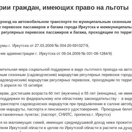
рии граждан, имеющих право на льготы
проезд на автомобильном транспорте по муниципальным сезонным
 перевозок пассажиров и багажа города Иркутска и межмуниципал
регулярных перевозок пассажиров и багажа, проходящим по террит
мы г. Иркутска от 27.03.2009 № 004-20-591027/9,
ие администрации г. Иркутска от 09.04.2009 № 031-06-1284/9)
ьная мера социальной поддержки в виде льготного проезда на авто
ным сезонным (садоводческим) маршрутам регулярных перевозок город
садоводческим) маршрутам регулярных перевозок, проходящим по терри
15 апреля по 15 октября:
рам, достигшим возраста 60 лет (мужчины) и 55 лет (женщины), не им
 поддержки по федеральному или областному законодательству - в виде
 транспорте садоводческих маршрутов при предъявлении в салоне автоб
кие маршруты, паспорта и пенсионного удостоверения. Проездные биле
остановочных пунктах; (паспорт, СНИЛС, прописка г. Иркутск)
 из малоимущих семей, имеющих среднедушевой доход ниже прожиточ
вом Иркутской области в целом по Иркутской области в расчете на душ