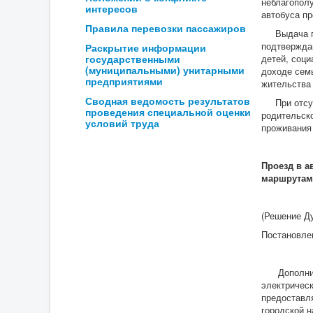
неблагополу
интересов
автобуса пр
Правила перевозки пассажиров
Выдача про
подтвержда
Раскрытие информации
государственными
детей, соц
(муниципальными) унитарными
доходе сем
предприятиями
жительства
Сводная ведомость результатов
При отсутс
проведения специальной оценки
родительско
условий труда
проживания
Проезд в а
маршрутам 
(Решение Ду
Постановлен
Дополнител
электричес
предоставл
городской н