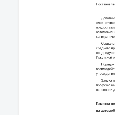
Постановлен
Дополнител
электричес
предоставля
автомобильн
каникул (ию
Социальная
среднего п
среднедуше
Иркутской о
Порядок пр
взаимодейс
учреждения
Заявка на 
профсоюзны
основании 
Памятка по
на автомо