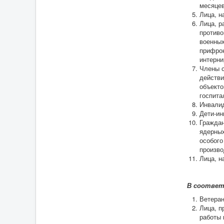
месяцев
Лица, н
Лица, р
противо
военных
прифрон
интерни
Члены с
действи
объекто
госпита
Инвали
Дети-ин
Граждан
ядерных
особого
произво
Лица, н
В соответ
Ветеран
Лица, п
работы 