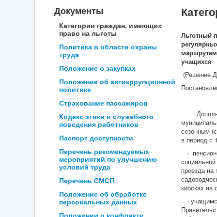
Катего
Документы
Категории граждан, имеющих
право на льготы
Льготный 
регулярных
Политика в области охраны
маршрутам 
труда
учащихся
Положение о закупках
(Решение Ду
Положение об антикррупционной
Постановлен
политике
Страхование пассажиров
Дополнител
Кодекс этики и служебного
муниципаль
поведения работников
сезонным (
Паспорт доступности
в период с 
Перечень рекомендуемых
- пенсионе
мероприятий по улучшению
социальной
условий труда
проезда на
садоводчес
Перечень СМСП
киосках на 
Положение об обработке
- учащимся
персональных данных
Правительст
Положении о конфликте