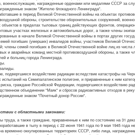
, военнослужащие, награжденные орденами или медалями СССР за слу
агражденные знаком "Жителю блокадного Ленинграда".
аботавшие в период Великой Отечественной войны на объектах противо
воздушной обороны, строительстве оборонительных сооружений, военно-
 объектов в пределах тыловых границ действующих фронтов, операцио
товых участках железных и автомобильных дорог, а также члены экипа
рованных в начале Великой Отечественной войны в портах других госуд
емей погибших (умерших) инвалидов войны, участников Великой Отечес
й; члены семей погибших в Великой Отечественной войне лиц из числа 
вых и аварийных команд местной противовоздушной обороны, а также ч
лей и больниц города Ленинграда.
ды.
валиды.
е, подвергшиеся воздействию радиации вследствие катастрофы на Чер
 испытаний на Семипалатинском полигоне, и приравненные к ним катег
 риска, граждане Российской Федерации, подвергшиеся воздействию рад
дственном объединении "Маяк" и сбросов радиоактивных отходов в реку
агражденные знаком "Почетный донор России".
ствии с областными законами:
ы труда, а также граждане, приравненные к ним по состоянию на 31 дека
роработавшие в тылу в период с 22 июня 1941 года по 9 мая 1945 года 
на временно оккупированных территориях СССР, либо лица, награжден