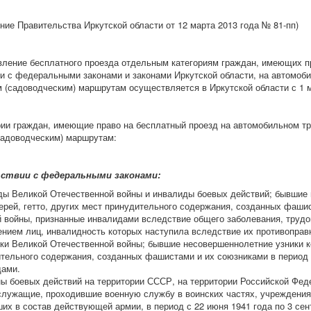
ние Правительства Иркутской области от 12 марта 2013 года № 81-пп)
ение бесплатного проезда отдельным категориям граждан, имеющих пр
ии с федеральными законами и законами Иркутской области, на автомоб
 (садоводческим) маршрутам осуществляется в Иркутской области с 1 м
граждан, имеющие право на бесплатный проезд на автомобильном тра
садоводческим) маршрутам:
ствии с федеральными законами:
ы Великой Отечественной войны и инвалиды боевых действий; бывшие 
ерей, гетто, других мест принудительного содержания, созданных фаши
 войны, признанные инвалидами вследствие общего заболевания, трудов
нием лиц, инвалидность которых наступила вследствие их противоправ
ки Великой Отечественной войны; бывшие несовершеннолетние узники ко
тельного содержания, созданных фашистами и их союзниками в период
дами.
ы боевых действий на территории СССР, на территории Российской Феде
лужащие, проходившие военную службу в воинских частях, учреждениях
их в состав действующей армии, в период с 22 июня 1941 года по 3 сен