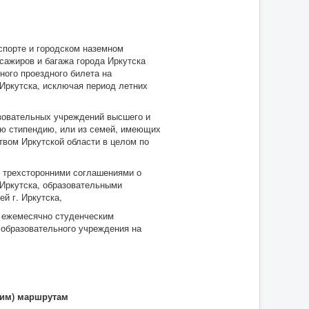
порте и городском наземном
сажиров и багажа города Иркутска
ного проездного билета на
 Иркутска, исключая период летних
овательных учреждений высшего и
ю стипендию, или из семей, имеющих
вом Иркутской области в целом по
 трехсторонними соглашениями о
 Иркутска, образовательными
й г. Иркутска,
 ежемесячно студенческим
образовательного учреждения на
ким) маршрутам