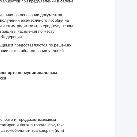
 маршрутов при предъявлении в салоне
ениях на основании документов,
получении ежемесячного пособия на
 одиноким родителям, о среднедушевом
й защиты населения по месту
й Федерации.
ащимся предоставляются по решению
вании актов обследования условий
ранспорте по муниципальным
хся
порте и городском наземном
сажиров и багажа города Иркутска
автомобильный транспорт и (или)