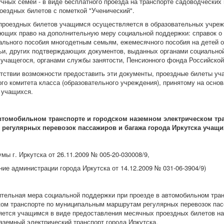
чных семей - в виде бесплатного проезда на транспорте садоводческих
оездных билетов с пометкой "Ученический".
ездных билетов учащимся осуществляется в образовательных учрежд
ющих право на дополнительную меру социальной поддержки: справок о 
иального пособия многодетным семьям, ежемесячного пособия на детей
ьи, других подтверждающих документов, выданных органами социально
 учащегося, органами службы занятости, Пенсионного фонда Российско
твии возможности предоставить эти документы, проездные билеты уч
го комитета класса (образовательного учреждения), принятому на осно
 учащихся.
втомобильном транспорте и городском наземном электрическом т
регулярных перевозок пассажиров и багажа города Иркутска учащи
мы г. Иркутска от 26.11.2009 № 005-20-030008/9,
ие администрации города Иркутска от 14.12.2009 № 031-06-3904/9)
ьная мера социальной поддержки при проезде в автомобильном транс
ком транспорте по муниципальным маршрутам регулярных перевозок пас
яется учащимся в виде предоставления месячных проездных билетов на 
аземный электрический транспорт города Иркутска.