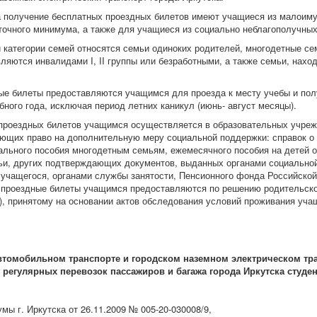
олучение бесплатных проездных билетов имеют учащиеся из малоиму
точного минимума, а также для учащиеся из социально неблагополучных
атегории семей относятся семьи одиноких родителей, многодетные семь
ляются инвалидами I, II группы или безработными, а также семьи, нах
билеты предоставляются учащимся для проезда к месту учебы и полу
бного года, исключая период летних каникул (июнь- август месяцы).
ездных билетов учащимся осуществляется в образовательных учрежд
ющих право на дополнительную меру социальной поддержки: справок о 
иального пособия многодетным семьям, ежемесячного пособия на детей
ьи, других подтверждающих документов, выданных органами социально
 учащегося, органами службы занятости, Пенсионного фонда Российской
 проездные билеты учащимся предоставляются по решению родительског
), принятому на основании актов обследования условий проживания уча
втомобильном транспорте и городском наземном электрическом т
регулярных перевозок пассажиров и багажа города Иркутска студе
мы г. Иркутска от 26.11.2009 № 005-20-030008/9,