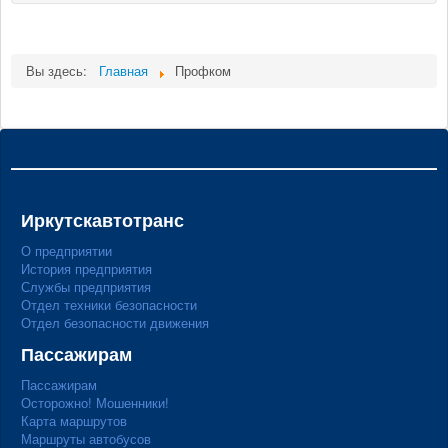
Мы в СМИ
Вы здесь:
Главная
Профком
Контакты
Иркутскавтотранс
О предприятии
История предприятия
Службы предприятия
Отдел техники безопасности
Отдел безопасности движения
Пассажирам
Пассажирам
Осторожно! Мошенники!
Карта маршрутов
Маршруты автобусов