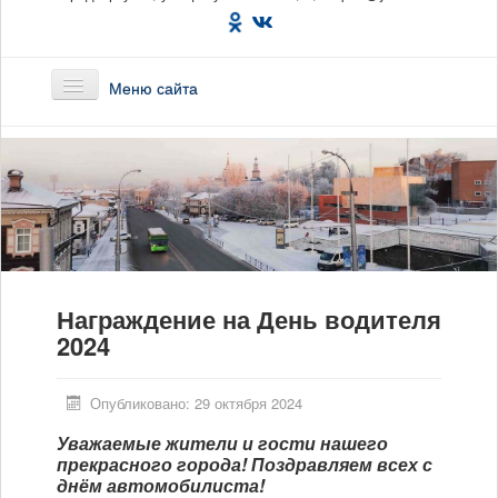
Меню сайта
Главная
О предприятии
Маршруты
Награждение на День водителя
Вакансии
2024
Сотрудникам
Опубликовано: 29 октября 2024
Новости
Уважаемые жители и гости нашего
прекрасного города! Поздравляем всех с
Документы
днём автомобилиста!