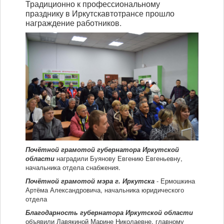
Традиционно к профессиональному
празднику в Иркутскавтотрансе прошло
Мы в СМИ
награждение работников.
Контакты
Почётной грамотой губернатора Иркутской
области
наградили Буянову Евгению Евгеньевну,
начальника отдела снабжения.
Почётной грамотой мэра г. Иркутска
- Ермошкина
Артёма Александровича, начальника юридического
отдела
Благодарность губернатора Иркутской области
объявили Лавякиной Марине Николаевне, главному