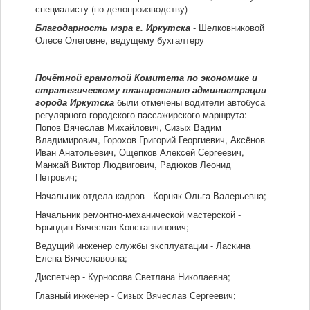
специалисту (по делопроизводству)
Благодарность мэра г. Иркутска
- Шелковниковой
Олесе Олеговне, ведущему бухгалтеру
Почётной грамотой Комитета по экономике и
стратегическому планированию администрации
города Иркутска
были отмечены водители автобуса
регулярного городского пассажирского маршрута:
Попов Вячеслав Михайлович, Сизых Вадим
Владимирович, Горохов Григорий Георгиевич, Аксёнов
Иван Анатольевич, Ощепков Алексей Сергеевич,
Манжай Виктор Людвигович, Радюков Леонид
Петрович;
Начальник отдела кадров - Корняк Ольга Валерьевна;
Начальник ремонтно-механической мастерской -
Брындин Вячеслав Константинович;
Ведущий инженер службы эксплуатации - Ласкина
Елена Вячеславовна;
Диспетчер - Курносова Светлана Николаевна;
Главный инженер - Сизых Вячеслав Сергеевич;