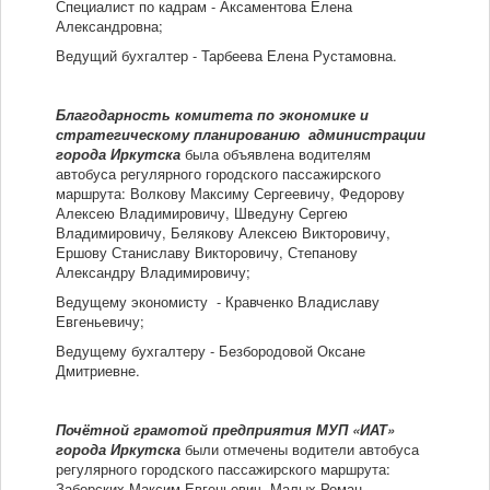
Специалист по кадрам - Аксаментова Елена
Александровна;
Ведущий бухгалтер - Тарбеева Елена Рустамовна.
Благодарность комитета по экономике и
стратегическому планированию администрации
города Иркутска
была объявлена водителям
автобуса регулярного городского пассажирского
маршрута: Волкову Максиму Сергеевичу, Федорову
Алексею Владимировичу, Шведуну Сергею
Владимировичу, Белякову Алексею Викторовичу,
Ершову Станиславу Викторовичу, Степанову
Александру Владимировичу;
Ведущему экономисту - Кравченко Владиславу
Евгеньевичу;
Ведущему бухгалтеру - Безбородовой Оксане
Дмитриевне.
Почётной грамотой предприятия МУП «ИАТ»
города Иркутска
были отмечены водители автобуса
регулярного городского пассажирского маршрута:
Заборских Максим Евгеньевич, Малых Роман