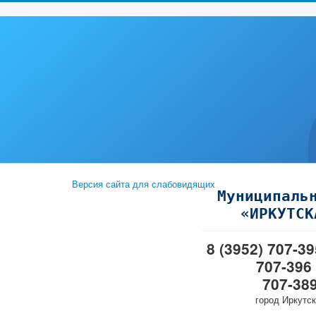
Версия сайта для слабовидящих
Муниципаль
«ИРКУТСК
8 (3952) 707-3
707-396
707-38
город Иркутск