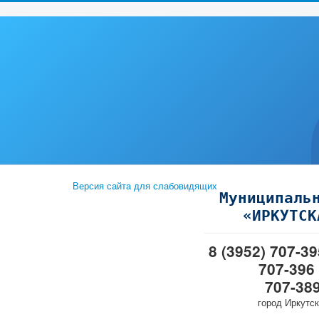
Версия сайта для слабовидящих
Муниципаль
«ИРКУТСК
8 (3952) 707-3
707-396
707-38
город Иркутск