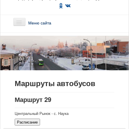
Меню сайта
Главная
О предприятии
Маршруты
Маршруты автобусов
Вакансии
Сотрудникам
Маршрут 29
Новости
Центральный Рынок - с. Наука
Документы