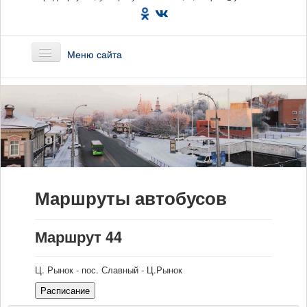
Меню сайта
Главная
О предприятии
Маршруты
Маршруты автобусов
Вакансии
Сотрудникам
Маршрут 44
Новости
Ц. Рынок - пос. Славный - Ц.Рынок
Документы