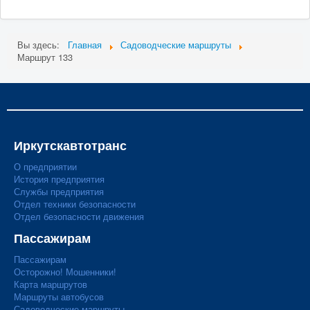
Мы в СМИ
Вы здесь:
Главная
Садоводческие маршруты
Маршрут 133
Контакты
Иркутскавтотранс
О предприятии
История предприятия
Службы предприятия
Отдел техники безопасности
Отдел безопасности движения
Пассажирам
Пассажирам
Осторожно! Мошенники!
Карта маршрутов
Маршруты автобусов
Садоводческие маршруты