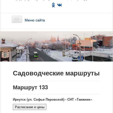
Меню сайта
Главная
О предприятии
Маршруты
Садоводческие маршруты
Вакансии
Сотрудникам
Маршрут 133
Новости
Иркутск (ул. Софьи Перовской) - СНТ «Таежник»
Документы