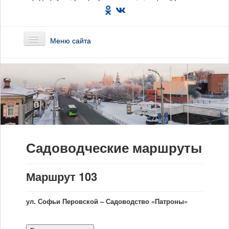
Меню сайта
Главная
О предприятии
Маршруты
Садоводческие маршруты
Вакансии
Сотрудникам
Маршрут 103
Новости
ул. Софьи Перовской – Садоводство «Патроны»
Документы