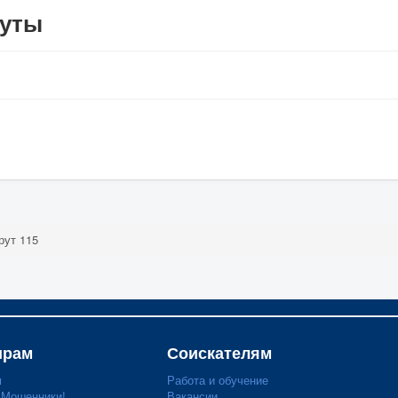
руты
ут 115
ирам
Соискателям
м
Работа и обучение
 Мошенники!
Вакансии