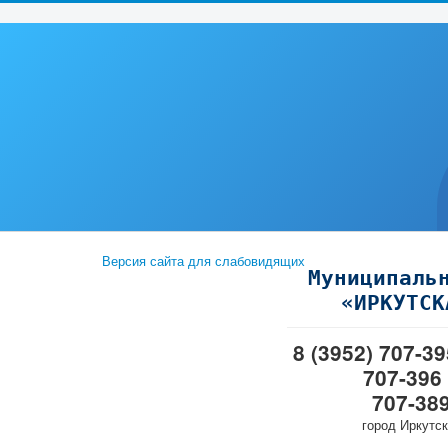
Версия сайта для слабовидящих
Муниципаль
«ИРКУТСК
8 (3952) 707-3
707-396
707-38
город Иркутск