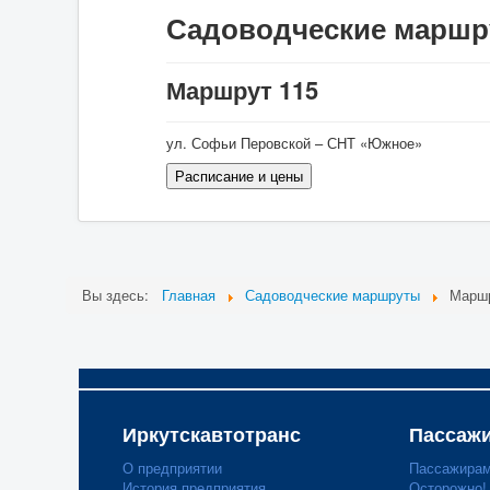
Садоводческие марш
Маршрут 115
ул. Софьи Перовской – СНТ «Южное»
Вы здесь:
Главная
Садоводческие маршруты
Маршр
Иркутскавтотранс
Пассаж
О предприятии
Пассажира
История предприятия
Осторожно!