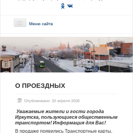
Меню сайта
Главная
О предприятии
Маршруты
О ПРОЕЗДНЫХ
Вакансии
Сотрудникам
Опубликовано: 20 апреля 2026
Уважаемые жители и гости города
Новости
Иркутска, пользующиеся общественным
транспортом! Информация для Вас!
Документы
В продаже появились Транспортные карты,